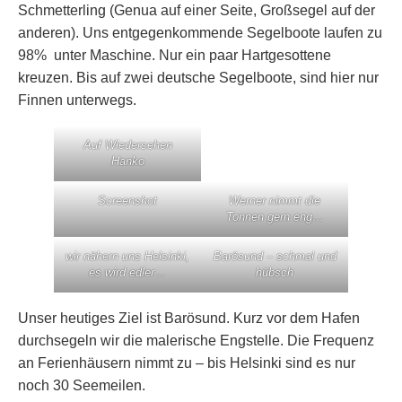
Schmetterling (Genua auf einer Seite, Großsegel auf der
anderen). Uns entgegenkommende Segelboote laufen zu
98% unter Maschine. Nur ein paar Hartgesottene
kreuzen. Bis auf zwei deutsche Segelboote, sind hier nur
Finnen unterwegs.
Auf Wiedersehen
Hanko
Screenshot
Werner nimmt die
Tonnen gern eng…
wir nähern uns Helsinki,
Barösund – schmal und
es wird edler…
hübsch
Unser heutiges Ziel ist Barösund. Kurz vor dem Hafen
durchsegeln wir die malerische Engstelle. Die Frequenz
an Ferienhäusern nimmt zu – bis Helsinki sind es nur
noch 30 Seemeilen.