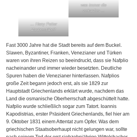
was immer die
verkaufen …
… Harry Potter
Zauberstäbe?
Fast 3000 Jahre hat die Stadt bereits auf dem Buckel.
Slawen, Byzantiner, Franken, Venezianer und Türken
waren von ihren Reizen so beeindruckt, dass sie Nafplio
nacheinander und immer wieder besetzten. Deutliche
Spuren haben die Venezianer hinterlassen. Nafplios
große Zeit begann jedoch erst, als sie 1829 zur
Hauptstadt Griechenlands erklärt wurde, nachdem das
Land die osmanische Oberherrschaft abgeschüttelt hatte.
Nafplio wurde schließlich sogar zum Tatort. Ioannis
Kapodistrias, erster Präsident Griechenlands, fiel hier am
9. Oktober 1831 einem Attentat zum Opfer. Was dem
griechischen Staatsoberhaupt nicht gelungen war, sollte
nach seinem Tod der erst siebzehnjährige Wittelsbacher