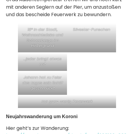
mit anderen Seglern auf der Pier, um anzustoßen
und das bescheide Feuerwerk zu bewundern.
18° in der Stadt,
Silvester-Punschen
Weihnachtsdeko und
Schneeberge im
Hintergrund
…jeder bringt etwas
mit
Johann hat zu Feier
des tages sein Schiff
geschmückt
nur ganz wenig Feuerwerk
Neujahrswanderung um Koroni
Hier geht’s zur Wanderung: