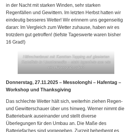
in der Nacht mit starken Winden, sehr starken
Regenfällen und Gewittern. Im letzten Herbst hatten wir
eindeutig besseres Wetter! Wir erinnern uns gegenseitig
daran: Im Vergleich zum Wetter zuhause, haben wir es
trotzdem gut getroffen! (tiefste Tageswerte waren bisher
16 Grad!)
Hähnchenbrust mit Karotten-Topping auf glasierten
Kartoffeln in Limettensoße – sieht irgendwie aus wie
ein Hünengrab, oder?
Donnerstag, 27.11.2025 – Messolonghi – Hafentag –
Workshop und Thanksgiving
Das schlechte Wetter hält sich, weiterhin ziehen Regen-
und Gewitterschauer über uns hinweg. Werner nimmt die
Batteriebank auseinander und stellt diverse
Überlegungen für den Umbau an. Die Maße des
Batteriefaches sind vorgegeben. Zurzeit beherbergt es