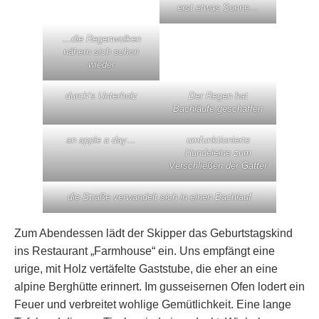
erst etwas Sonne…
…die Regenwolken
nähern sich schon
wieder
durch’s Unterholz
Der Regen hat
Bachläufe geschaffen
an apple a day…
umfunktionierte
Hundeleine zum
Verschließen der Gatter
die Straße verwandelt sich in einen Bachlauf
Zum Abendessen lädt der Skipper das Geburtstagskind
ins Restaurant „Farmhouse“ ein. Uns empfängt eine
urige, mit Holz vertäfelte Gaststube, die eher an eine
alpine Berghütte erinnert. Im gusseisernen Ofen lodert ein
Feuer und verbreitet wohlige Gemütlichkeit. Eine lange